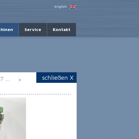
english
hinen
Service
Kontakt
schließen X
7
...
>
26144 HOCHL.
SÄULENBOHRMASCHINE
MAXION UNIMAX 4