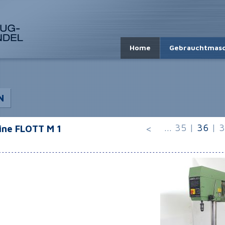
Home
Gebrauchtmasc
N
...
35
|
36
|
3
ne FLOTT M 1
<
22681 GETRIEBE-
25491 HOCHL.
SÄULENBOHRMASCHINE
SÄULENBOHRMASCHINE
CORDIA S 30
ALZMETALL AB 40 SV