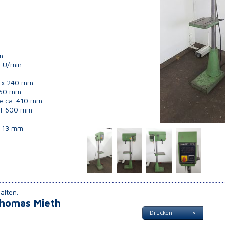
m
0 U/min
0 x 240 mm
 360 mm
te ca. 410 mm
x T 600 mm
25511 SÄULENBOHRMASCHINE
25462 BOHR- FRÄSMASCHINE
ALZMETALL AB 3/E
OPTIMUM 28 VS-ST
 - 13 mm
alten.
Thomas Mieth
Drucken >