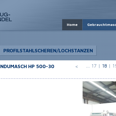
Home
Gebrauchtmasc
PROFILSTAHLSCHEREN/LOCHSTANZEN
...
17
|
18
|
1
e INDUMASCH HP 500-30
<
MASCHINEN-ÜBERSICHT
Abkantpressen
Ausklinkmaschinen
Band-/Bügelsägemaschinen
Blechrundbiegemaschinen
Bohrwerke
Drehmaschinen
26176 MANUELLE LINEARE
Fensterbaumaschinen
POSITIONIEREINHEIT MUBEA
Fräsmaschinen
UNBEKANNT