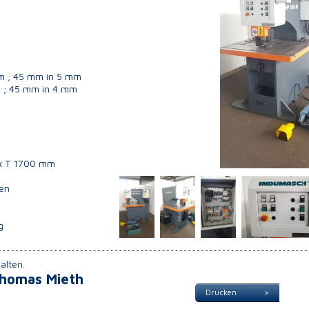
Horizontalbiegemaschinen
Hydraulik-/Excenterpressen
Kompressoren
Kräne/Stapler/Hebezeuge
Metallkreissägemaschinen
Platten
mm ; 45 mm in 5 mm
m ; 45 mm in 4 mm
Profilstahlscheren/Lochstanzen
Radialbohrmaschinen
Ring und Rohrbiegemaschinen
Säulenbohrmaschinen
Schleifmaschinen
23145 HYDR. FLACH- PROFIL
Schweissmaschinen
 x T 1700 mm
U. STABSTAHLSCHERE MIT
Schwenkbiegemaschinen
AUSKLINKVORRICHTUNG +
Sicken- und Bördelmaschinen
gen
LOCHSTANZE MUHR &
Sonstige Maschinen/Zubehör
BENDER KBLH 500
Tafelscheren
g
 Matrizen
alten.
Thomas Mieth
Drucken >