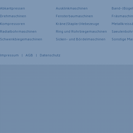
Abkantpressen
Ausklinkmaschinen
Band-|Büge
Drehmaschinen
Fensterbaumaschinen
Fräsmaschi
Kompressoren
Kräne|Stapler|Hebezeuge
Metallkreis
Radialbohrmaschinen
Ring und Rohrbiegemaschinen
Saeulenboh
Schwenkbiegemaschinen
Sicken- und Bördelmaschinen
Sonstige Ma
Impressum
|
AGB
|
Datenschutz